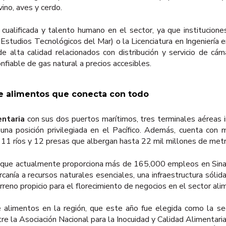
ino, aves y cerdo.
 cualificada y talento humano en el sector, ya que institucion
studios Tecnológicos del Mar) o la Licenciatura en Ingeniería 
 alta calidad relacionados con distribución y servicio de cámar
nfiable de gas natural a precios accesibles.
de alimentos que conecta con todo
entaria
con sus dos puertos marítimos, tres terminales aéreas i
 una posición privilegiada en el Pacífico. Además, cuenta con
o 11 ríos y 12 presas que albergan hasta 22 mil millones de met
, que actualmente proporciona más de 165,000 empleos en Sina
rcanía a recursos naturales esenciales, una infraestructura sóli
rreno propicio para el florecimiento de negocios en el sector ali
e alimentos en la región, que este año fue elegida como la 
tre la Asociación Nacional para la Inocuidad y Calidad Alimentari