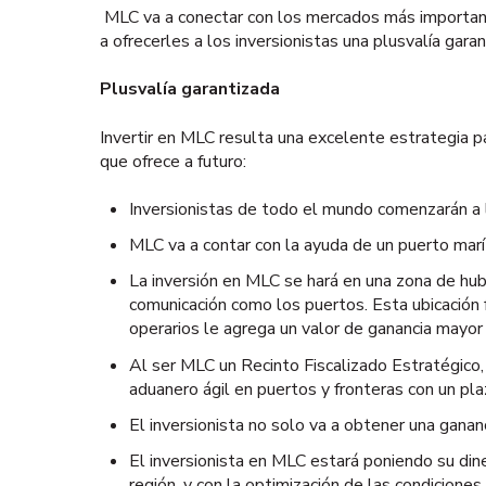
MLC va a conectar con los mercados más importantes
a ofrecerles a los inversionistas una plusvalía gara
Plusvalía garantizada
Invertir en MLC resulta una excelente estrategia p
que ofrece a futuro:
Inversionistas de todo el mundo comenzarán a l
MLC va a contar con la ayuda de un puerto mar
La inversión en MLC se hará en una zona de hub
comunicación como los puertos. Esta ubicación f
operarios le agrega un valor de ganancia mayor 
Al ser MLC un Recinto Fiscalizado Estratégico
aduanero ágil en puertos y fronteras con un pla
El inversionista no solo va a obtener una ganan
El inversionista en MLC estará poniendo su din
región, y con la optimización de las condiciones