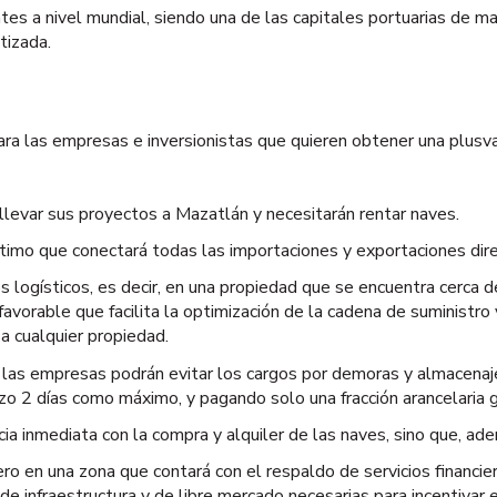
 a nivel mundial, siendo una de las capitales portuarias de may
ntizada.
ara las empresas e inversionistas que quieren obtener una plusv
levar sus proyectos a Mazatlán y necesitarán rentar naves.
ítimo que conectará todas las importaciones y exportaciones d
s logísticos, es decir, en una propiedad que se encuentra cerca 
avorable que facilita la optimización de la cadena de suministro 
a cualquier propiedad.
, las empresas podrán evitar los cargos por demoras y almacena
zo 2 días como máximo, y pagando solo una fracción arancelaria g
cia inmediata con la compra y alquiler de las naves, sino que, ade
ero en una zona que contará con el respaldo de servicios financ
 de infraestructura y de libre mercado necesarias para incentivar